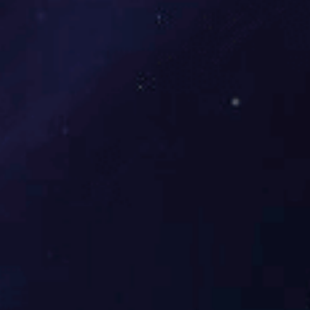
产品中心
PRODUCT