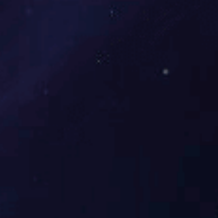
产品中心
PRODUCT